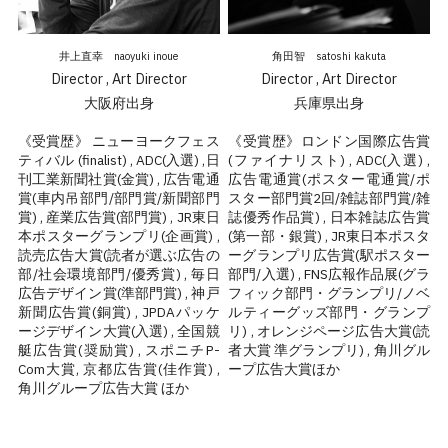
井上直幸　naoyuki inoue
角田智　satoshi kakuta
Director , Art Director
Director , Art Director
大阪府出身
兵庫県出身
《受賞歴》 ニューヨークフェス
《受賞歴》ロンドン国際広告賞
ティバル (finalist) , ADC(入選) ,日
(ファイナリスト) , ADC(入選) , 
刊工業新聞社賞(金賞) , 広告電通
広告電通賞(ポスター電通賞/ポ
賞(車内吊部門/部門賞/新聞部門
スター部門賞2回/雑誌部門賞/雑
賞) , 産業広告賞(部門賞) , JR東日
誌優秀作品賞) , 日本雑誌広告賞
本ポスターグランプリ(企画賞) , 
(第一部・銀賞) , JR東日本ポスタ
読売広告大賞(読者が選ぶ広告の
ーグランプリ広告賞(駅ポスター
部/社会環境部門/優秀賞) , 毎日
部門/入選) , FNS広報作品展(グラ
広告デザイン賞(準部門賞) , 神戸
フィック部門・グランプリ/ノベ
新聞広告賞(銅賞) , JPDAパッケ
ルティーグッズ部門・グランプ
ージデザイン大賞(入選) , 全国競
リ) , オレンジページ広告大賞(読
艇広告賞(奨励賞) , スポニチP-
者大賞 準グランプリ) , 角川グル
Com大賞, 京都広告賞(佳作賞) , 
ープ広告大賞ほか
角川グループ広告大賞 ほか