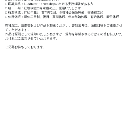
⬜︎ 応募資格：illustrator・photoshopの出来る実務経験がある方
⬜︎ 給　　与：経験や能力を考慮の上、優遇いたします
⬜︎ 待遇構成：昇給年1回、賞与年2回、各種社会保険完備、交通費支給
⬜︎ 休日休暇：週休二日制、祝日、夏期休暇、年末年始休暇、有給休暇、慶弔休暇
弊社宛に、履歴書および作品を郵送ください。書類選考後、面接日等をご連絡させ
ていただきます。
作品は原則として返却いたしかねますが、返却を希望される方はその旨お伝えいた
だければご返却させていただきます。
ご応募お待ちしております。