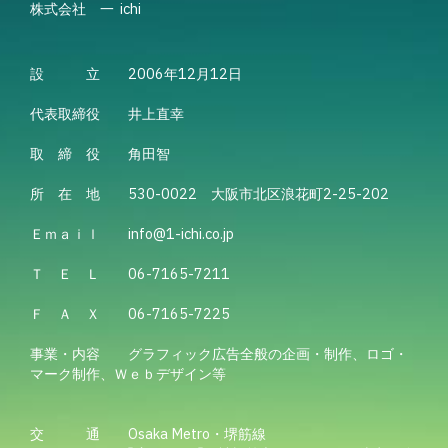
株式会社　一  ichi
設　　　立　　2006年12月12日
代表取締役　　井上直幸
取　締　役　　角田智
所　在　地　　530-0022　大阪市北区浪花町2-25-202
Ｅｍａｉｌ　　info@1-ichi.co.jp
Ｔ　Ｅ　Ｌ　　06-7165-7211
Ｆ　Ａ　Ｘ　　06-7165-7225
事業・内容　　グラフィック広告全般の企画・制作、ロゴ・
マーク制作、Ｗｅｂデザイン等
交　　　通　　Osaka Metro・堺筋線