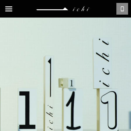
Home
staff profile
works
About
Contact Us
Recruit